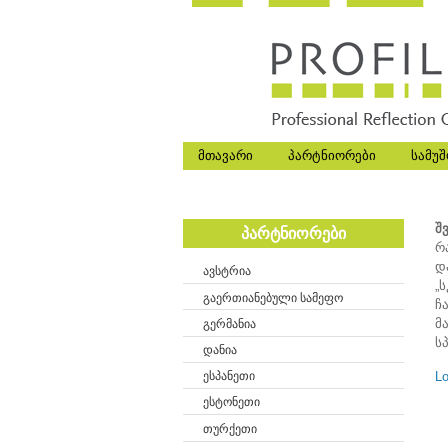
მთავარი
პარტნიორები
სამუშ
შ
პარტნიორები
რ
დ
ავსტრია
„
გაერთიანებული სამეფო
ჩ
მ
გერმანია
ს
დანია
ესპანეთი
Lo
ესტონეთი
თურქეთი